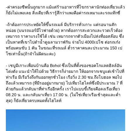
-ค่าครองชีพนั้นถูกมาก แม้แต่ร้านอาหารที่โขกราคานักท่องเที่ยวแล้ว
ก็ยังไม่แพงเลย สิ่งเดียวที่เรารู้สึกว่าแพงคือค่ารถเหมาและรถแท๊กซี่
-ถ้าต้องการประหยัดให้ขึ้นรถเมล์ มีบริการทั่วเกาะ แต่รอนานสัก
หน่อย (บนรถแอร์มีไวฟายด้วย) หากต้องการสะดวกและรวดเร็วต้อง
เหมารถ ราคาแรงใช้ได้ เช่น เหมารถจากตัวเมืองไปส่งที่ออสล๊อบ ซึ่ง
เป็นหาดที่เขาไปดำน้ำดูฉลามวาฬกัน จ่ายไป 4000เปโซ ต่อรถเก๋ง
พร้อมคนขับ 1 คัน ในขณะที่รถเมล์ ตั๋วราคาคนละประมาณ 150 เป
ซเท่านั้น(ถ้าจำไม่ผิดนะคะ)
- เชบูมีเกาะเพื่อนบ้านคือ Bohol ซึ่งเป็นที่ตั้งของชอคโกแลตฮิลล์อัน
ด่งดัง แนะนำให้ไปด้วย วิธีการก็ง่ายมาก ให้ออกจากเชบูแต่เช้าไปที่
ท่าเรือ มีเรือวิ่งถึงกันออกทุกชั่วโมง เรือวิ่ง 2.30 ชม.ถึงโบฮอล พอไป
ถึงแล้วเหมารถ (ที่มีรออยู่มากมาย) ไปเที่ยวไฮไลท์ซึ่งมีประมาณ 7 ที่
ด้วยกันแล้วกลับมาที่ท่าเรืออีกครั้ง เราไปแบบขี้เกียจคือลงเรือเที่ยว
08.20 น. และกลับมาเที่ยว 17.00 น. (ไม่ใช่เที่ยวเรือเช้าสุดและค่ำ
สุด) ก็ยังเที่ยวครบหมดทั้งไฮไลท์