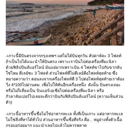
-เกาะนี้มีบินตรงจากกรุงเทพฯ แต่ไม่ได้บินทุกวัน สัปดาห์ละ 3 ไฟลท์
ถ้าเป็นไปได้แนะนำให้บินตรง เพราะเราบินไปต่อเครื่องที่มะนิลา
ด้วยฟิลิปปินส์แอร์ไลน์ มันแย่มากเพราะบิน 4 ไฟลท์ขาไปกับขากลับ
ช่ไหม ดีเลย์ซะ 3 ไฟลท์ ส่วนไฟลท์ที่ไม่ดีเลย์คือไฟลท์สุดท้าย ซึ่ง
หมายความว่า ตอนลงจากเครื่องไฟลท์ที่ 3 ไปต่อไฟลท์สุดท้ายเราต้อง
วิ่ง 4*100ไปผ่านตม. เพื่อไปให้ทันอีกเครื่องหนึ่ง ดังนั้น บินตรงเถอะ
หรือไม่ก็เลี่ยงเป็น บินแอร์เอเชียไปต่อเครื่องที่มะนิลา หรือ
กัวลาลัมเปอร์ไปเลยจะดีกว่าบินกับฟิลิปปินส์แอร์ไลน์ (ความเห็นส่วน
ตัว)
-เกาะนี้อาหารขึ้นชื่อไม่ใช่อาหารทะเล ทั้งที่เป็นเกาะ แต่อาหารทะเล
ไม่ใช่สิ่งที่หาได้ทั่วไป ส่วนอาหารขึ้นชื่อที่จริง คือ... หมูย่างทั้งตัวเนื้อ
กรอบอร่อยมาก แนะนำเลยไปแล้วไม่ควรพลาด