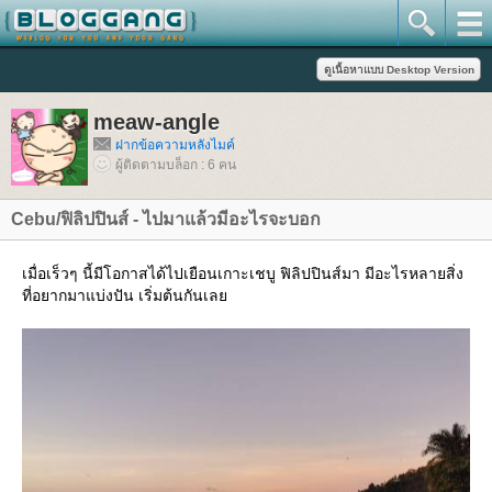
meaw-angle
ฝากข้อความหลังไมค์
ผู้ติดตามบล็อก : 6 คน
Cebu/ฟิลิปปินส์ - ไปมาแล้วมีอะไรจะบอก
เมื่อเร็วๆ นี้มีโอกาสได้ไปเยือนเกาะเชบู ฟิลิปปินส์มา มีอะไรหลายสิ่ง
ที่อยากมาแบ่งปัน เริ่มต้นกันเล