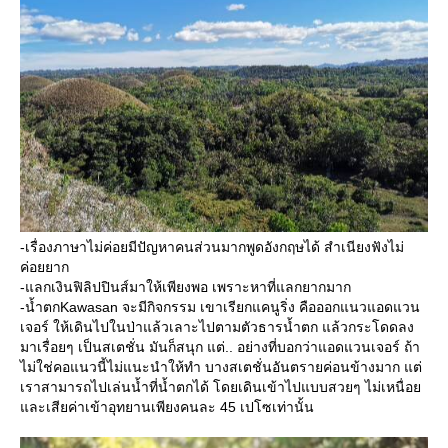
-เรื่องภาษาไม่ค่อยมีปัญหาคนส่วนมากพูดอังกฤษได้ สำเนียงฟังไม่
ค่อยยาก
-แลกเงินฟิลิปปินส์มาให้เพียงพอ เพราะหาที่แลกยากมาก
-น้ำตกKawasan จะมีกิจกรรม เขาเรียกแคนูริ่ง คือออกแนวแอดแวน
เจอร์ ให้เดินไปในป่าแล้วเลาะไปตามตัวธารน้ำตก แล้วกระโดดลง
มาเรื่อยๆ เป็นสเตชั่น มันก็สนุก แต่.. อย่างที่บอกว่าแอดแวนเจอร์ ถ้า
ไม่ใช่คอแนวนี้ไม่แนะนำให้ทำ บางสเตชั่นอันตรายค่อนข้างมาก แต่
เราสามารถไปเล่นน้ำที่น้ำตกได้ โดยเดินเข้าไปแบบสวยๆ ไม่เหนื่อ
ละเสียค่าเข้าอุทยานเพียงคนละ 45 เปโซเท่านั้น