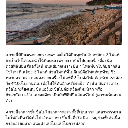
-เกาะนี้มีบินตรงจากกรุงเทพฯ แต่ไม่ได้บินทุกวัน สัปดาห์ละ 3 ไฟลท์
ถ้าเป็นไปได้แนะนำให้บินตรง เพราะเราบินไปต่อเครื่องที่มะนิลา
ด้วยฟิลิปปินส์แอร์ไลน์ มันแย่มากเพราะบิน 4 ไฟลท์ขาไปกับขากลับ
ช่ไหม ดีเลย์ซะ 3 ไฟลท์ ส่วนไฟลท์ที่ไม่ดีเลย์คือไฟลท์สุดท้าย ซึ่ง
หมายความว่า ตอนลงจากเครื่องไฟลท์ที่ 3 ไปต่อไฟลท์สุดท้ายเราต้อง
วิ่ง 4*100ไปผ่านตม. เพื่อไปให้ทันอีกเครื่องหนึ่ง ดังนั้น บินตรงเถอะ
หรือไม่ก็เลี่ยงเป็น บินแอร์เอเชียไปต่อเครื่องที่มะนิลา หรือ
กัวลาลัมเปอร์ไปเลยจะดีกว่าบินกับฟิลิปปินส์แอร์ไลน์ (ความเห็นส่วน
ตัว)
-เกาะนี้อาหารขึ้นชื่อไม่ใช่อาหารทะเล ทั้งที่เป็นเกาะ แต่อาหารทะเล
ไม่ใช่สิ่งที่หาได้ทั่วไป ส่วนอาหารขึ้นชื่อที่จริง คือ... หมูย่างทั้งตัวเนื้อ
กรอบอร่อยมาก แนะนำเลยไปแล้วไม่ควรพลาด