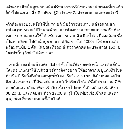
-ค่าครองชีพนั้นถูกมาก แม้แต่ร้านอาหารที่โขกราคานักท่องเที่ยวแล้ว
ก็ยังไม่แพงเลย สิ่งเดียวที่เรารู้สึกว่าแพงคือค่ารถเหมาและรถแท๊กซี่
-ถ้าต้องการประหยัดให้ขึ้นรถเมล์ มีบริการทั่วเกาะ แต่รอนานสัก
หน่อย (บนรถแอร์มีไวฟายด้วย) หากต้องการสะดวกและรวดเร็วต้อง
เหมารถ ราคาแรงใช้ได้ เช่น เหมารถจากตัวเมืองไปส่งที่ออสล๊อบ ซึ่ง
เป็นหาดที่เขาไปดำน้ำดูฉลามวาฬกัน จ่ายไป 4000เปโซ ต่อรถเก๋ง
พร้อมคนขับ 1 คัน ในขณะที่รถเมล์ ตั๋วราคาคนละประมาณ 150 เป
ซเท่านั้น(ถ้าจำไม่ผิดนะคะ)
- เชบูมีเกาะเพื่อนบ้านคือ Bohol ซึ่งเป็นที่ตั้งของชอคโกแลตฮิลล์อัน
ด่งดัง แนะนำให้ไปด้วย วิธีการก็ง่ายมาก ให้ออกจากเชบูแต่เช้าไปที่
ท่าเรือ มีเรือวิ่งถึงกันออกทุกชั่วโมง เรือวิ่ง 2.30 ชม.ถึงโบฮอล พอไป
ถึงแล้วเหมารถ (ที่มีรออยู่มากมาย) ไปเที่ยวไฮไลท์ซึ่งมีประมาณ 7 ที่
ด้วยกันแล้วกลับมาที่ท่าเรืออีกครั้ง เราไปแบบขี้เกียจคือลงเรือเที่ยว
08.20 น. และกลับมาเที่ยว 17.00 น. (ไม่ใช่เที่ยวเรือเช้าสุดและค่ำ
สุด) ก็ยังเที่ยวครบหมดทั้งไฮไลท์