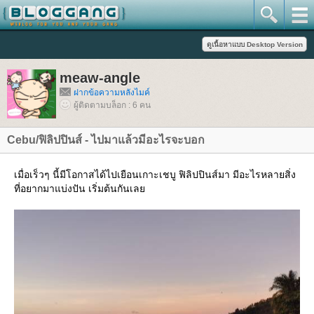
meaw-angle
ฝากข้อความหลังไมค์
ผู้ติดตามบล็อก : 6 คน
Cebu/ฟิลิปปินส์ - ไปมาแล้วมีอะไรจะบอก
เมื่อเร็วๆ นี้มีโอกาสได้ไปเยือนเกาะเชบู ฟิลิปปินส์มา มีอะไรหลายสิ่ง
ที่อยากมาแบ่งปัน เริ่มต้นกันเล