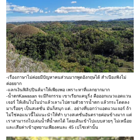
-เรื่องภาษาไม่ค่อยมีปัญหาคนส่วนมากพูดอังกฤษได้ สำเนียงฟังไม่
ค่อยยาก
-แลกเงินฟิลิปปินส์มาให้เพียงพอ เพราะหาที่แลกยากมาก
-น้ำตกKawasan จะมีกิจกรรม เขาเรียกแคนูริ่ง คือออกแนวแอดแวน
เจอร์ ให้เดินไปในป่าแล้วเลาะไปตามตัวธารน้ำตก แล้วกระโดดลง
มาเรื่อยๆ เป็นสเตชั่น มันก็สนุก แต่.. อย่างที่บอกว่าแอดแวนเจอร์ ถ้า
ไม่ใช่คอแนวนี้ไม่แนะนำให้ทำ บางสเตชั่นอันตรายค่อนข้างมาก แต่
เราสามารถไปเล่นน้ำที่น้ำตกได้ โดยเดินเข้าไปแบบสวยๆ ไม่เหนื่อ
ละเสียค่าเข้าอุทยานเพียงคนละ 45 เปโซเท่านั้น